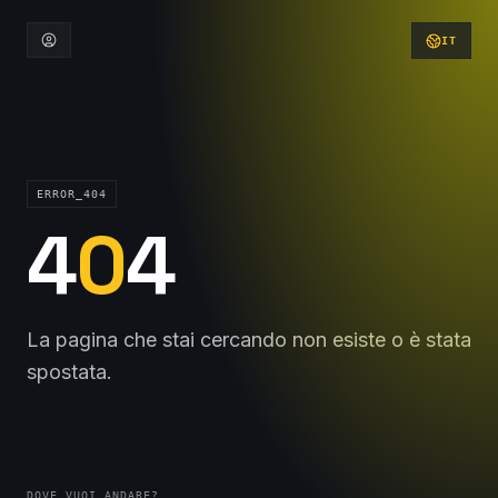
IT
ERROR_404
4
0
4
La pagina che stai cercando non esiste o è stata
spostata.
DOVE VUOI ANDARE?